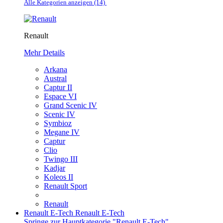
Alle Kategorien anzeigen (14)
Renault
Mehr Details
Arkana
Austral
Captur II
Espace VI
Grand Scenic IV
Scenic IV
Symbioz
Megane IV
Captur
Clio
Twingo III
Kadjar
Koleos II
Renault Sport
Renault
Renault E-Tech
Renault E-Tech
Springe zur Hauptkategorie "Renault E-Tech"