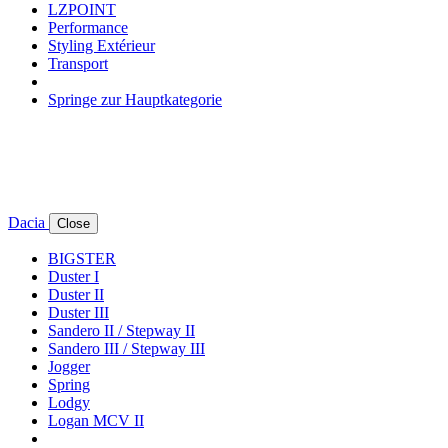
LZPOINT
Performance
Styling Extérieur
Transport
Springe zur Hauptkategorie
Dacia
Close
BIGSTER
Duster I
Duster II
Duster III
Sandero II / Stepway II
Sandero III / Stepway III
Jogger
Spring
Lodgy
Logan MCV II