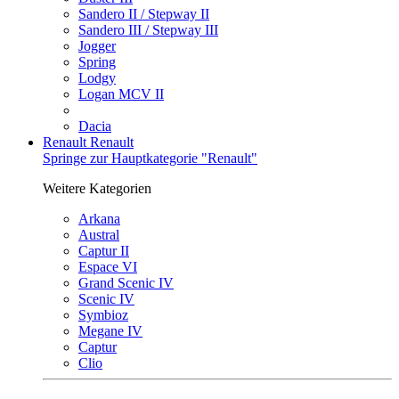
Sandero II / Stepway II
Sandero III / Stepway III
Jogger
Spring
Lodgy
Logan MCV II
Dacia
Renault
Renault
Springe zur Hauptkategorie "Renault"
Weitere Kategorien
Arkana
Austral
Captur II
Espace VI
Grand Scenic IV
Scenic IV
Symbioz
Megane IV
Captur
Clio