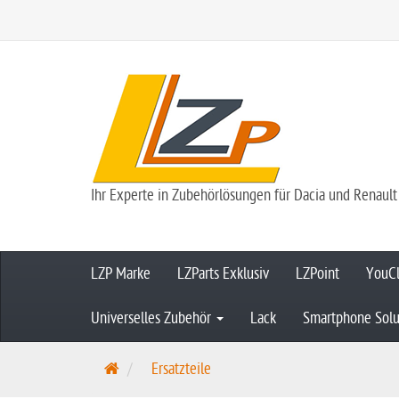
Ihr Experte in Zubehörlösungen für Dacia und Renault
LZP Marke
LZParts Exklusiv
LZPoint
YouCl
Universelles Zubehör
Lack
Smartphone Solu
S
Ersatzteile
t