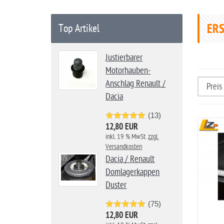
a
r
ERS
Top Artikel
t
s
Justierbarer
e
Motorhauben-
i
Anschlag Renault /
t
Dacia
e
(13)
12,80 EUR
inkl. 19 % MwSt.
zzgl.
Versandkosten
Dacia / Renault
Domlagerkappen
Duster
(75)
12,80 EUR