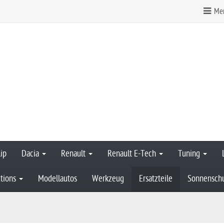
Mer
ip
Dacia
Renault
Renault E-Tech
Tuning
tions
Modellautos
Werkzeug
Ersatzteile
Sonnensch