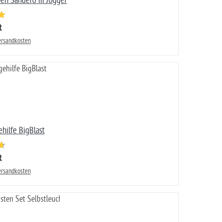
en Sandero III Jogger
R
Versandkosten
hilfe BigBlast
R
Versandkosten