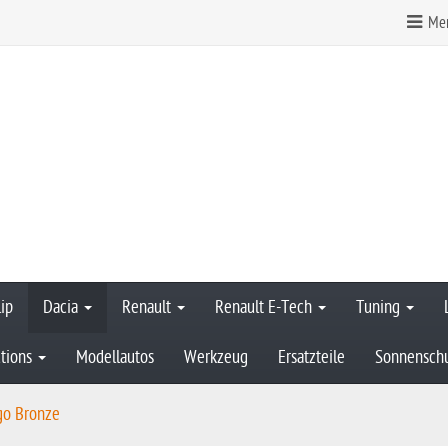
Mer
ip
Dacia
Renault
Renault E-Tech
Tuning
tions
Modellautos
Werkzeug
Ersatzteile
Sonnensch
go Bronze