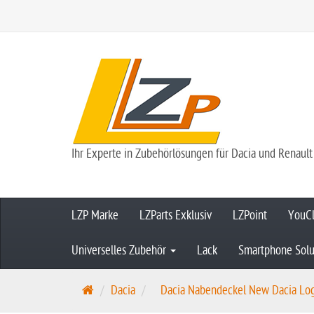
Ihr Experte in Zubehörlösungen für Dacia und Renault
LZP Marke
LZParts Exklusiv
LZPoint
YouCl
Universelles Zubehör
Lack
Smartphone Solu
S
Dacia
Dacia Nabendeckel New Dacia Lo
t