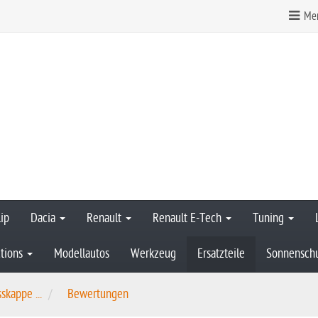
Mer
ip
Dacia
Renault
Renault E-Tech
Tuning
tions
Modellautos
Werkzeug
Ersatzteile
Sonnensch
skappe ...
Bewertungen