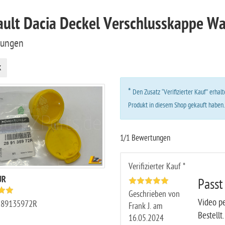
ult Dacia Deckel Verschlusskappe Wa
tungen
k
*
Den Zusatz “Verifizierter Kauf” erha
Produkt in diesem Shop gekauft haben
1/1 Bewertungen
Verifizierter Kauf *
UR
Passt
Geschrieben von
Video pe
289135972R
Frank J. am
Bestellt.
16.05.2024