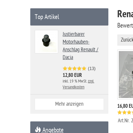
a
Rena
r
Top Artikel
t
Bewer
s
Justierbarer
e
Zurüc
Motorhauben-
i
Anschlag Renault /
t
Dacia
e
(13)
12,80 EUR
inkl. 19 % MwSt.
zzgl.
Versandkosten
Mehr anzeigen
16,80 E
Art.Nr.
Angebote