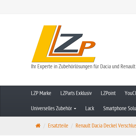
Ihr Experte in Zubehörlösungen für Dacia und Renault
LZP Marke
LZParts Exklusiv
LZPoint
YouCl
Universelles Zubehör
Lack
Smartphone Solu
S
Ersatzteile
Renault Dacia Deckel Verschlus
t