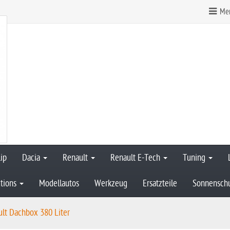
Mer
ip
Dacia
Renault
Renault E-Tech
Tuning
tions
Modellautos
Werkzeug
Ersatzteile
Sonnensch
lt Dachbox 380 Liter