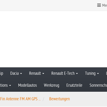
Mer
ip
Dacia
Renault
Renault E-Tech
Tuning
tions
Modellautos
Werkzeug
Ersatzteile
Sonnensch
k Fin Antenne FM AM GPS ...
Bewertungen