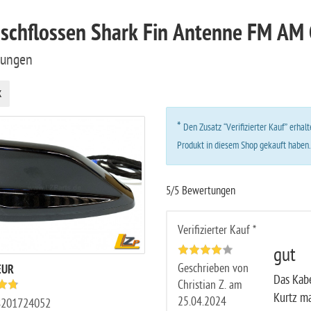
ischflossen Shark Fin Antenne FM AM
tungen
k
*
Den Zusatz “Verifizierter Kauf” erha
Produkt in diesem Shop gekauft haben
5/5 Bewertungen
Verifizierter Kauf *
gut
Geschrieben von
EUR
Das Kabe
Christian Z. am
Kurtz m
25.04.2024
8201724052