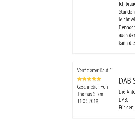
Ich brau
Stunden 
leicht w
Dennoch 
auch der
kann die
Verifizierter Kauf *
DAB S
Geschrieben von
Die Ant
Thomas S. am
DAB.
11.03.2019
Für den 