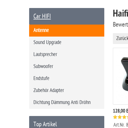
a
Haif
r
Car HIFI
t
Bewer
s
Antenne
e
Zurüc
i
Sound Upgrade
t
Lautsprecher
e
Subwoofer
Endstufe
Zubehör Adapter
Dichtung Dämmung Anti Dröhn
128,00 
Top Artikel
Art.Nr.