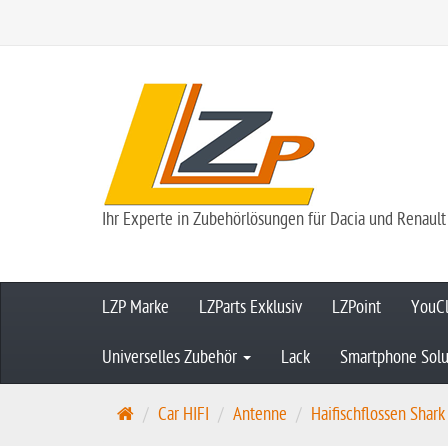
Ihr Experte in Zubehörlösungen für Dacia und Renault
LZP Marke
LZParts Exklusiv
LZPoint
YouCl
Universelles Zubehör
Lack
Smartphone Solu
S
Car HIFI
Antenne
Haifischflossen Shar
t