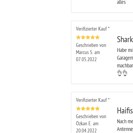
alles
Verifizierter Kauf *
Shark
Geschrieben von
Habe mir
Marcus S. am
Garagent
07.05.2022
machbar.
👌👌
Verifizierter Kauf *
Haifi
Geschrieben von
Nach me
Özkan E. am
Antenne 
20.04.2022