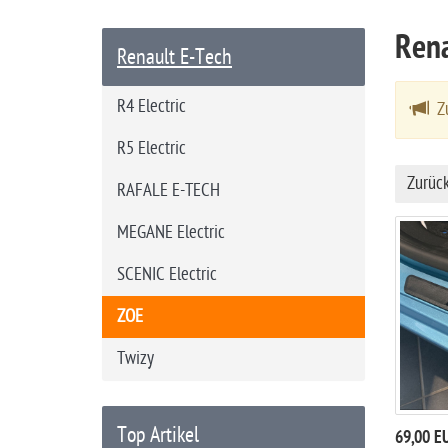
a
Rena
r
Renault E-Tech
t
s
R4 Electric
Zu
e
i
R5 Electric
t
Zurüc
RAFALE E-TECH
e
MEGANE Electric
SCENIC Electric
ZOE
Twizy
Top Artikel
69,00 E