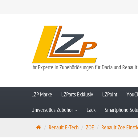
Ihr Experte in Zubehörlösungen für Dacia und Renault
LZP Marke
LZParts Exklusiv
LZPoint
YouCl
Universelles Zubehör
Lack
Smartphone Solu
S
Renault E-Tech
ZOE
Renault Zoe Einsti
t