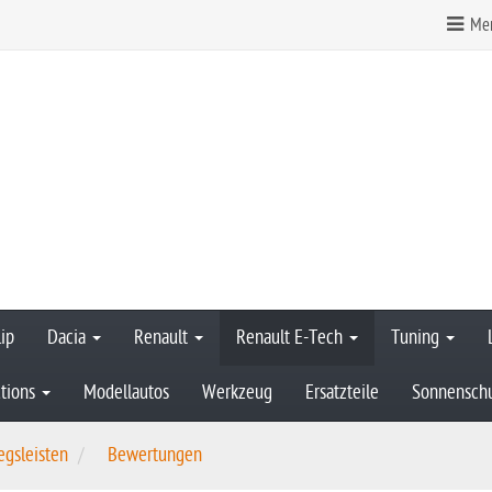
Mer
ip
Dacia
Renault
Renault E-Tech
Tuning
tions
Modellautos
Werkzeug
Ersatzteile
Sonnensch
egsleisten
Bewertungen