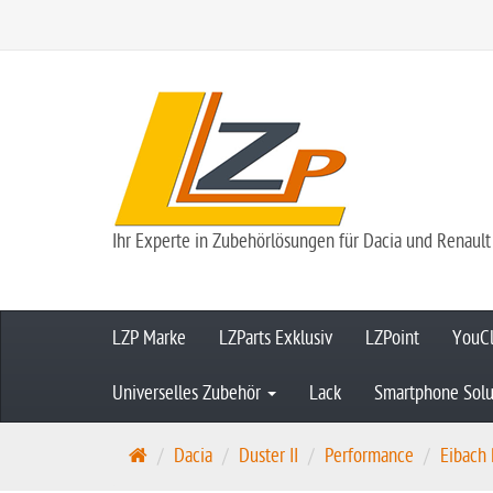
Ihr Experte in Zubehörlösungen für Dacia und Renault
LZP Marke
LZParts Exklusiv
LZPoint
YouCl
Universelles Zubehör
Lack
Smartphone Solu
S
Dacia
Duster II
Performance
Eibach
t