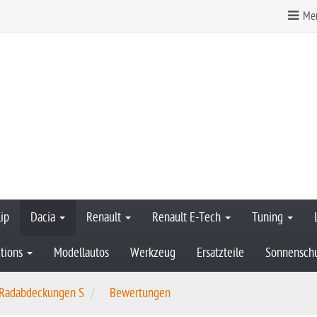
Mer
ip
Dacia
Renault
Renault E-Tech
Tuning
tions
Modellautos
Werkzeug
Ersatzteile
Sonnensch
 Radabdeckungen S
Bewertungen