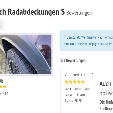
ach Radabdeckungen S
Bewertungen
k
*
Den Zusatz “Verifizierter Kauf” erha
Produkt in diesem Shop gekauft haben
1/1 Bewertungen
Verifizierter Kauf *
UR
Auch 
Geschrieben von
optis
96214
Gerwin T. am
12.09.2020
Die Rad
Kotflüge