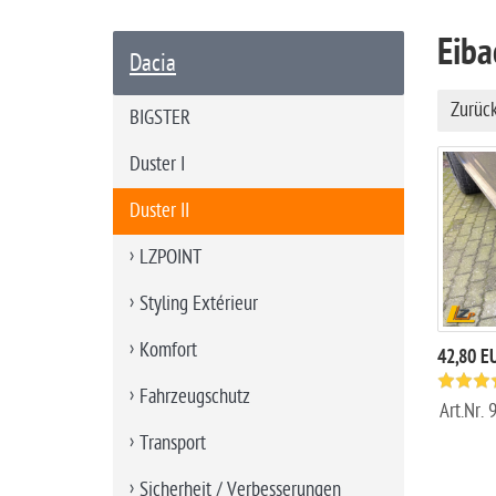
a
Eib
r
Dacia
t
s
Zurüc
BIGSTER
e
i
Duster I
t
Duster II
e
LZPOINT
Styling Extérieur
Komfort
42,80 E
Fahrzeugschutz
Art.Nr.
Transport
Sicherheit / Verbesserungen