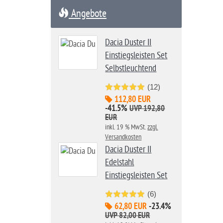
Angebote
Dacia Duster II
Einstiegsleisten Set
Selbstleuchtend
(12)
112,80 EUR
-41.5%
UVP 192,80
EUR
inkl. 19 % MwSt.
zzgl.
Versandkosten
Dacia Duster II
Edelstahl
Einstiegsleisten Set
(6)
62,80 EUR
-23.4%
UVP 82,00 EUR