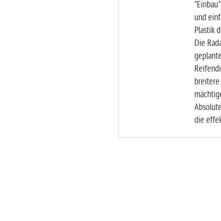
"Einbau"
und einf
Plastik 
Die Rad
geplant
Reifend
breitere
mächtige
Absolut
die effe