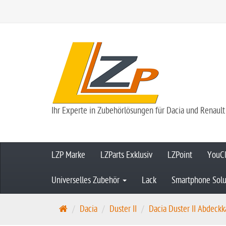
Ihr Experte in Zubehörlösungen für Dacia und Renault
LZP Marke
LZParts Exklusiv
LZPoint
YouCl
Universelles Zubehör
Lack
Smartphone Solu
S
Dacia
Duster II
Dacia Duster II Abdeckka
t