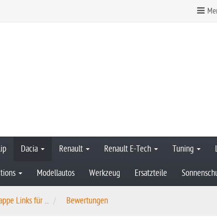
Mer
ip
Dacia
Renault
Renault E-Tech
Tuning
tions
Modellautos
Werkzeug
Ersatzteile
Sonnensch
ppe Links für ...
Bewertungen