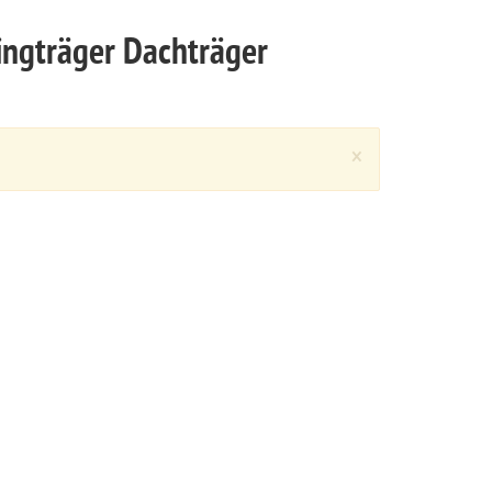
ingträger Dachträger
Close
×