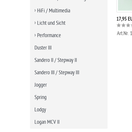
HiFi / Multimedia
17,95 E
Licht und Sicht
Art.Nr.
Performance
Duster III
Sandero II / Stepway II
Sandero III / Stepway III
Jogger
Spring
Lodgy
Logan MCV II