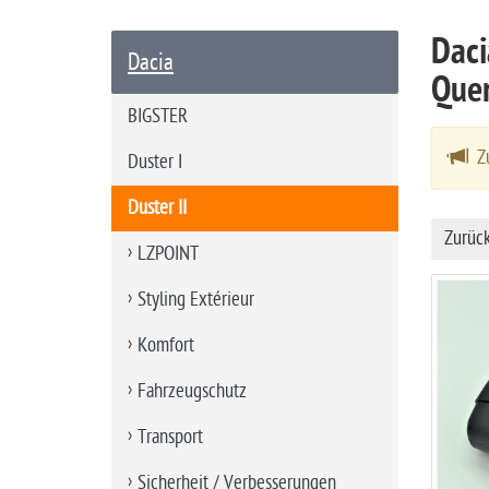
a
Daci
r
Dacia
t
Que
s
BIGSTER
e
Zu
i
Duster I
t
Duster II
e
Zurüc
LZPOINT
Styling Extérieur
Komfort
Fahrzeugschutz
Transport
Sicherheit / Verbesserungen