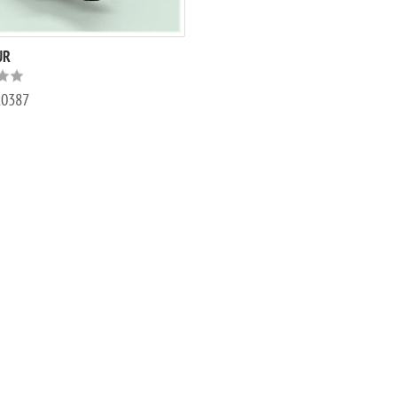
UR
10387