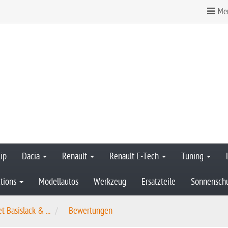
Mer
ip
Dacia
Renault
Renault E-Tech
Tuning
tions
Modellautos
Werkzeug
Ersatzteile
Sonnensch
t Basislack & ...
Bewertungen