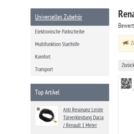
a
Rena
r
Universelles Zubehör
t
Bewer
s
Elektronische Parkscheibe
e
Zu
i
Multifunktion Starthilfe
t
Komfort
e
Zurüc
Transport
Top Artikel
Anti Resonanz Leiste
Türverkleidung Dacia
/ Renault 1 Meter