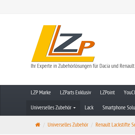
Ihr Experte in Zubehörlösungen für Dacia und Renault
LZP Marke
LZParts Exklusiv
LZPoint
YouCl
Universelles Zubehör
Lack
Smartphone Solu
S
Universelles Zubehör
Renault Lackstifte Se
t