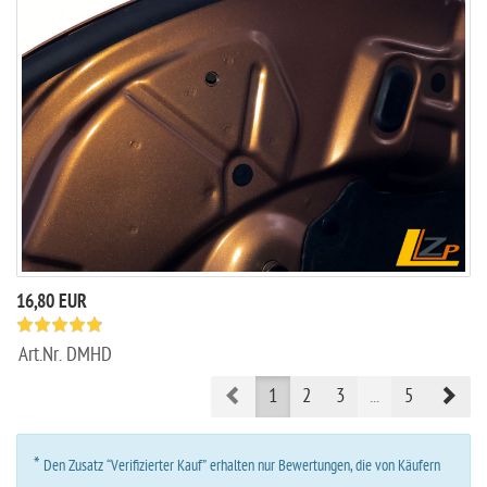
16,80 EUR
Art.Nr.
DMHD
Prev
Nex
1
2
3
...
5
*
Den Zusatz “Verifizierter Kauf” erhalten nur Bewertungen, die von Käufern