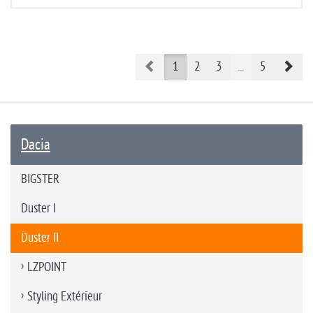
Prev
Nex
1
2
3
...
5
Dacia
BIGSTER
Duster I
Duster II
LZPOINT
Styling Extérieur